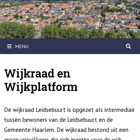
Ga
naar
de
inhoud
MENU
Wijkraad en
Wijkplatform
De wijkraad Leidsebuurt is opgezet als intermediair
tussen bewoners van de Leidsebuurt en de
Gemeente Haarlem. De wijkraad bestond uit een
groep vrijwilligers die zich inzette voor de wijk.