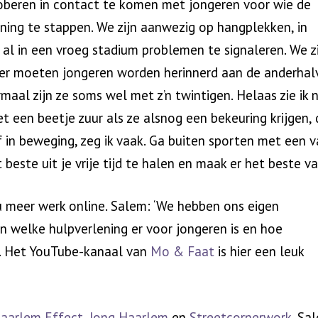
roberen in contact te komen met jongeren voor wie de
ning te stappen. We zijn aanwezig op hangplekken, in
al in een vroeg stadium problemen te signaleren. We z
 hier moeten jongeren worden herinnerd aan de anderhal
maal zijn ze soms wel met z’n twintigen. Helaas zie ik 
het een beetje zuur als ze alsnog een bekeuring krijgen,
f in beweging, zeg ik vaak. Ga buiten sporten met een v
ste uit je vrije tijd te halen en maak er het beste van
 meer werk online. Salem: ‘We hebben ons eigen
n welke hulpverlening er voor jongeren is en hoe
n. Het YouTube-kanaal van
Mo & Faat
is hier een leuk
aarlem Effect
,
Jong Haarlem
en
Streetcornerwork
. Sa