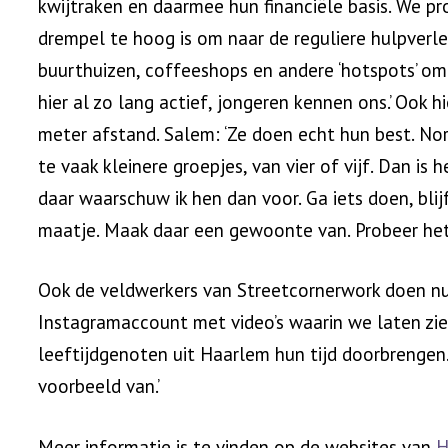
kwijtraken en daarmee hun financiële basis. We p
drempel te hoog is om naar de reguliere hulpverle
buurthuizen, coffeeshops en andere ‘hotspots’ om 
hier al zo lang actief, jongeren kennen ons.’ Ook
meter afstand. Salem: ‘Ze doen echt hun best. Nor
te vaak kleinere groepjes, van vier of vijf. Dan is 
daar waarschuw ik hen dan voor. Ga iets doen, blij
maatje. Maak daar een gewoonte van. Probeer het be
Ook de veldwerkers van Streetcornerwork doen nu
Instagramaccount met video’s waarin we laten zie
leeftijdgenoten uit Haarlem hun tijd doorbrenge
voorbeeld van.’
Meer informatie is te vinden op de websites van
H