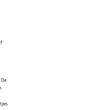
e
of
 ‘De
n
tjes