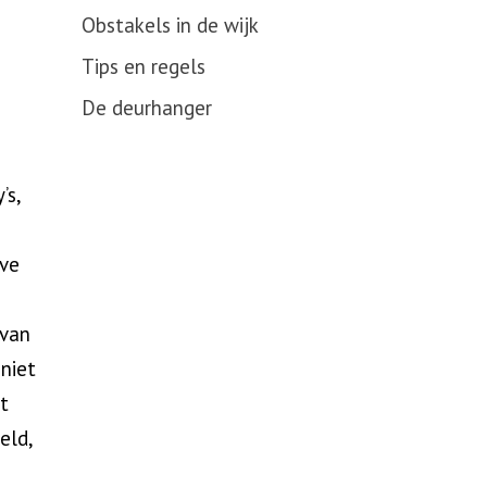
Obstakels in de wijk
Tips en regels
De deurhanger
’s,
eve
n
 van
 niet
t
eld,