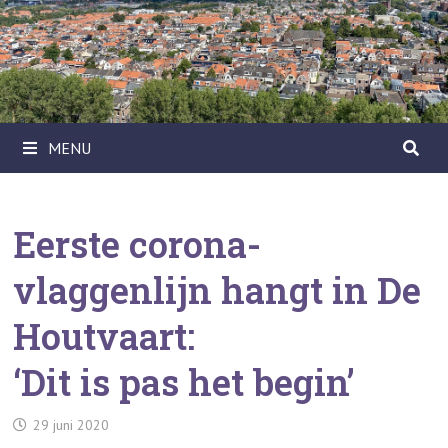
Ga
naar
de
inhoud
MENU
Eerste corona-
vlaggenlijn hangt in De
Houtvaart:
‘Dit is pas het begin’
29 juni 2020