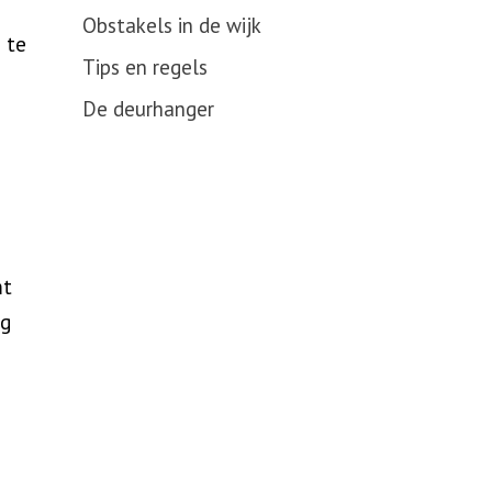
Obstakels in de wijk
 te
Tips en regels
De deurhanger
mt
ng