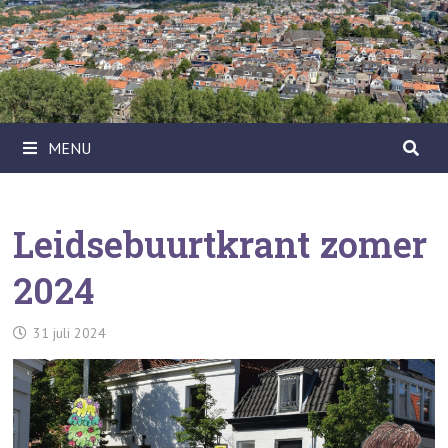
Ga
naar
de
inhoud
MENU
Leidsebuurtkrant zomer
2024
31 juli 2024