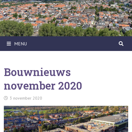
Ga
naar
de
inhoud
MENU
Bouwnieuws
november 2020
3 november 2020