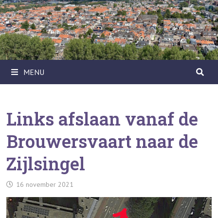
Ga
naar
de
inhoud
MENU
Links afslaan vanaf de
Brouwersvaart naar de
Zijlsingel
16 november 2021