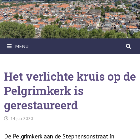
Ga
naar
de
inhoud
MENU
Het verlichte kruis op de
Pelgrimkerk is
gerestaureerd
14 juli 2020
De Pelgrimkerk aan de Stephensonstraat in