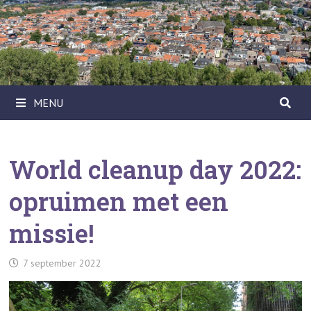
Ga
naar
de
inhoud
MENU
World cleanup day 2022:
opruimen met een
missie!
7 september 2022