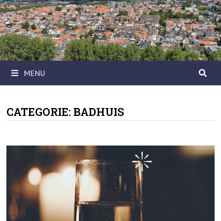
Ga
naar
de
inhoud
MENU
CATEGORIE:
BADHUIS